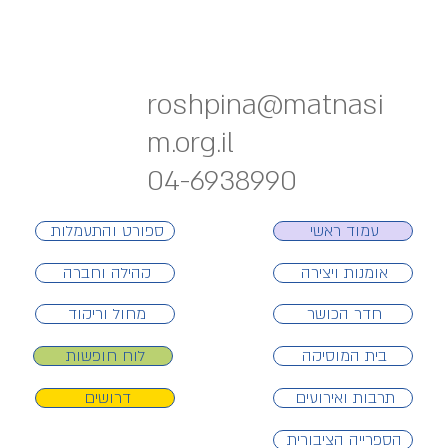
roshpina@matnasi
m.org.il
04-6938990
ספורט והתעמלות
עמוד ראשי
אומנות ויצירה
קהילה וחברה
חדר הכושר
מחול וריקוד
לוח חופשות
בית המוסיקה
דרושים
תרבות ואירועים
הספרייה הציבורית