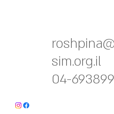
roshpina
sim.org.il
04-69389