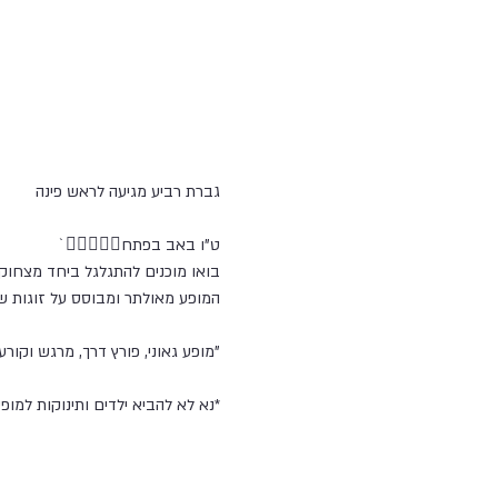
גברת רביע מגיעה לראש פינה 
ט"ו באב בפתח🧑🏼‍❤️‍🧑🏽`
בואו מוכנים להתגלגל ביחד מצחוק 
המופע מאולתר ומבוסס על זוגות שע
"מופע גאוני, פורץ דרך, מרגש וקורע
*נא לא להביא ילדים ותינוקות למופ