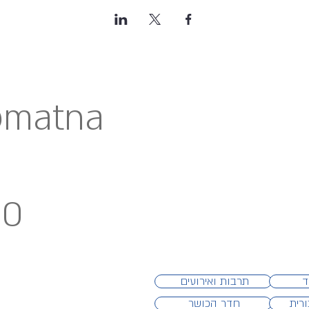
@matna
90
תרבות ואירועים
ד
רית
חדר הכושר