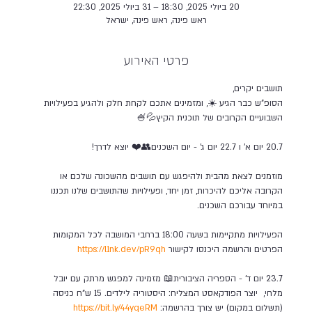
20 ביולי 2025, 18:30 – 31 ביולי 2025, 22:30
ראש פינה, ראש פינה, ישראל
פרטי האירוע
תושבים יקרים,
הסופ"ש כבר הגיע ☀️, ומזמינים אתכם לקחת חלק ולהגיע בפעילויות 
השבועיים הקרובים של תוכנית הקיץ💦🍧
20.7 יום א' ו 22.7 יום ג' - יום השכנים👥❤️ יוצא לדרך! 
מוזמנים לצאת מהבית ולהיפגש עם תושבים מהשכונה שלכם או 
הקרובה אליכם להיכרות, זמן יחד, ופעילויות שהתושבים שלנו תכננו 
במיוחד עבורכם השכנים. 
הפעילויות מתקיימות בשעה 18:00 ברחבי המושבה לכל המקומות 
הפרטים והרשמה היכנסו לקישור 
https://l1nk.dev/pR9qh
23.7 יום ד' - הספריה הציבורית📖 מזמינה למפגש מרתק עם יובל 
מלחי,  יוצר הפודקאסט המצליח: היסטוריה לילדים. 15 ש"ח כניסה 
(תשלום במקום) יש צורך בהרשמה: 
https://bit.ly/44yqeRM