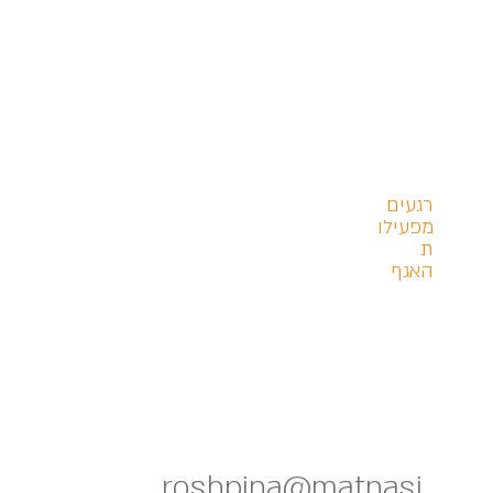
רגעים
מפעילו
ת
האגף
roshpina@matnasi