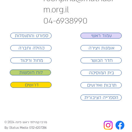
m.org.il
04-6938990
ספורט והתעמלות
עמוד ראשי
אומנות ויצירה
קהילה וחברה
חדר הכושר
מחול וריקוד
לוח חופשות
בית המוסיקה
דרושים
תרבות ואירועים
הספרייה הציבורית
© 2024 מרכז קהילתי ראש פינה
By: Status Media 052-6207286