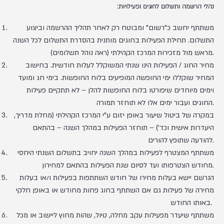
נהלי הרשמה ותשלום לחוגים ופעילויות:
משתתף יחשב כ"רשום" ומבוטח רק לאחר תהליך ההרשמה וביצוע
התשלום. תחילת הפעילות בחוגים מותנית בהסדרת התשלום לכל השנה
מראש מול מזכירות המרכז הקהילתי (ראה נוהל תשלומים).
מחיר החוג / הפעילות הינו שנתי המשוקלל לעלות חודשית. בחישוב
המחיר שוקללו ימי החופשה המופיעים בלוח החופשות. בימי חג ומועד
וימים מיוחדים שיפורטו בלוח החופשות להלן – לא תתקיים פעילות
החוגים ועבור ימים אלו לא תוחזר תמורה.
במקרה של ביטול שיעור באופן יזום ע"י המרכז הקהילתי (מחלת מדריך,
היעדרות אישית וכד') – תוחזר הפעילות במהלך השנה – בהתאם
להודעה שתופץ להורים.
משתתף המצטרף לפעילות במהלך השנה יחויב בתשלום השנתי היחסי
מחודש הצטרפותו ועד לסיום שנת הפעילות בהתאם למחירון.
הנרשם יישא בעלות מחירו של חודש השתתפות בפעילות ו/או בעלות
מחירה של פעילות גם אם השתתף בחוג פחות מחודש או באופן חלקי
באותו החודש.
משתתף שיעדר מפעילות עקב מחלה, טיול, שהות מחוץ ליישוב או מכל