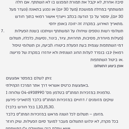
סיבה אחרת, לא יקבל את תמורת המפגש בו לא השתתף. אם חלה
המשתתף במחלה ממושכת (מעל 30 יום) או נפגע בתאונה (ונעדר מעל
30 יום), ימסור על כך הודעה בכתב וייצרף אישור רפואי בתוך חודש
מתאריך האירוע. במקרה זה יזוכה באופן יחסי.
תשלומי רשות נוספים שיחולו על המשתתף ושיתכנו בשנת הפעילות
(פעילות מיוחדת, מסיבות, תחרויות, ציוד, ביגוד, נסיעות, כלכלה, תשלום
דמי השתתפות עצמית בעת הפעלת ביטוח/ תביעה, וכן תשלומי טיפול
רפואי) יגבו בנפרד לעלות החוג השנתית ולא יוחזרו במקרה של פרישה
או ביטול השתתפות.
אופן ביצוע התשלום:
ניתן לשלם במפסר אמצעים:
באמצעות כרטיס אשראי דרך אתר המרכז הקהילתי.
טלפונית במזכירות המתנ"ס בטלפון מס' 04-6938990 שלוחה 1.
שיקים מזומנים / דחויים במזכירות המתנ"ס בלבד (לתאריכי פירעון
1,10,15,30 בכל חודש בלבד).
מזומן – תשלום לכל השנה מראש במזכירות המתנ"ס בלבד.
בכל מקרה, לא יגלוש התשלום מעבר למועד סיום הפעילות. שיק חוזר
יישא עמלת בנק שתשולם ע"י המשתתף.