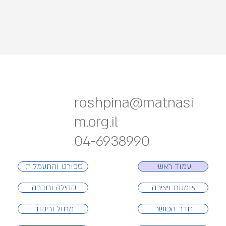
roshpina@matnasi
m.org.il
04-6938990
ספורט והתעמלות
עמוד ראשי
אומנות ויצירה
קהילה וחברה
חדר הכושר
מחול וריקוד