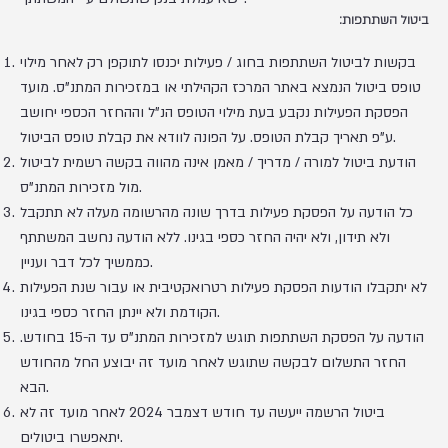
ביטול השתתפות:
בקשות לביטול השתתפות בחוג / פעילות יכנסו לתוקפן רק לאחר מילוי
טופס ביטול הנמצא באתר המרכז הקהילתי או במזכירות המתנ"ס. מועד
הפסקת הפעילות נקבע בעת מילוי הטופס הנ"ל וההחזר הכספי יחושב
ע"פ תאריך קבלת הטופס. על הפונה לוודא את קבלת טופס הביטול.
הודעת ביטול למורה / מדריך / מאמן אינה מהווה בקשה רשמית לביטול
מול מזכירות המתנ"ס.
כל הודעה על הפסקת פעילות בדרך שונה מהרשומה מעלה לא תתקבל
ולא תידון, ולא יהיה החזר כספי בגינו. ללא הודעה נחשב המשתתף
כממשיך לכל דבר ועניין.
לא יתקבלו הודעות הפסקת פעילות רטרואקטיבית או עבור שנת הפעילות
הקודמת ולא יינתן החזר כספי בגינו.
הודעה על הפסקת השתתפות תוגש למזכירות המתנ"ס עד ה-15 בחודש.
החזר התשלום לבקשה שתוגש לאחר מועד זה יבוצע החל מהחודש
הבא.
ביטול הרשמה ייעשה עד חודש דצמבר 2024 לאחר מועד זה לא
יתאפשרו ביטולים.