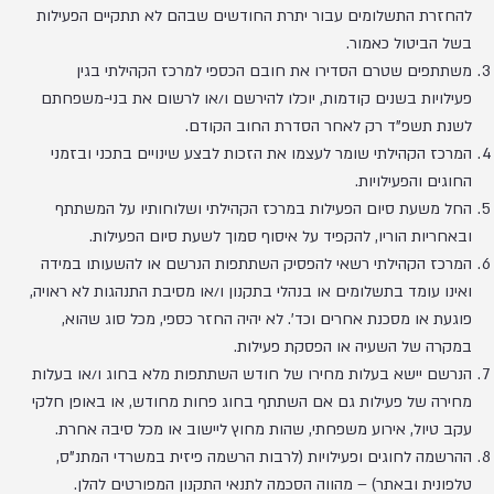
להחזרת התשלומים עבור יתרת החודשים שבהם לא תתקיים הפעילות
בשל הביטול כאמור.
משתתפים שטרם הסדירו את חובם הכספי למרכז הקהילתי בגין
פעילויות בשנים קודמות, יוכלו להירשם ו/או לרשום את בני-משפחתם
לשנת תשפ"ד רק לאחר הסדרת החוב הקודם.
המרכז הקהילתי שומר לעצמו את הזכות לבצע שינויים בתכני ובזמני
החוגים והפעילויות.
החל משעת סיום הפעילות במרכז הקהילתי ושלוחותיו על המשתתף
ובאחריות הוריו, להקפיד על איסוף סמוך לשעת סיום הפעילות.
המרכז הקהילתי רשאי להפסיק השתתפות הנרשם או להשעותו במידה
ואינו עומד בתשלומים או בנהלי בתקנון ו/או מסיבת התנהגות לא ראויה,
פוגעת או מסכנת אחרים וכד'. לא יהיה החזר כספי, מכל סוג שהוא,
במקרה של השעיה או הפסקת פעילות.
הנרשם יישא בעלות מחירו של חודש השתתפות מלא בחוג ו/או בעלות
מחירה של פעילות גם אם השתתף בחוג פחות מחודש, או באופן חלקי
עקב טיול, אירוע משפחתי, שהות מחוץ ליישוב או מכל סיבה אחרת.
ההרשמה לחוגים ופעילויות (לרבות הרשמה פיזית במשרדי המתנ"ס,
טלפונית ובאתר) – מהווה הסכמה לתנאי התקנון המפורטים להלן.